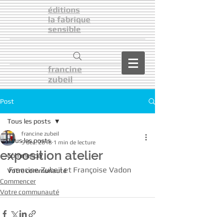
éditions
la fabrique
sensible
francine
zubeil
Post
Tous les posts
francine zubeil
Tous les posts
5 déc. 2018
1 min de lecture
exposition atelier
Commencer
Francine Zubeil et Françoise Vadon
Votre communauté
Commencer
Votre communauté