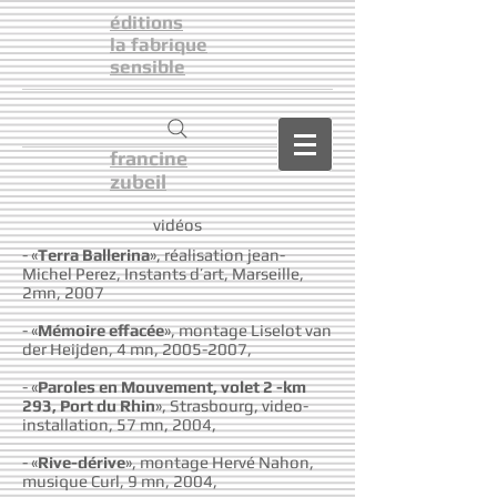
éditions
la fabrique
sensible
francine
zubeil
vidéos
- «
Terra Ballerina
», réalisation jean-
Michel Perez, Instants d’art, Marseille,
2mn, 2007
- «
Mémoire effacée
», montage Liselot van
der Heijden, 4 mn,
2005-2007
,
- «
Paroles en Mouvement, volet 2 -km
293, Port du Rhin
», Strasbourg, video-
installation, 57 mn, 2004,
- «
Rive-dérive
», montage Hervé Nahon,
musique Curl, 9 mn, 2004,