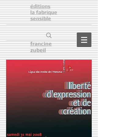
éditions
la fabrique
sensible
francine
zubeil