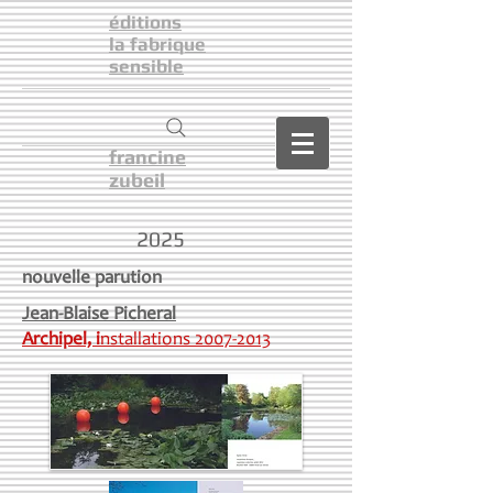
éditions
la fabrique
sensible
francine
zubeil
2025
nouvelle parution
Jean-Blaise Picheral
Archipel, i
nstallations 2007-2013